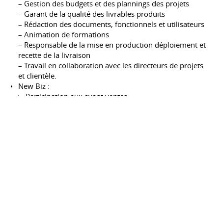
– Gestion des budgets et des plannings des projets
– Garant de la qualité des livrables produits
– Rédaction des documents, fonctionnels et utilisateurs
– Animation de formations
– Responsable de la mise en production déploiement et
recette de la livraison
– Travail en collaboration avec les directeurs de projets
et clientèle.
New Biz :
Participation aux avant ventes
Réalisation des réponses à appel d’offres
Chargé de communication
Bouygues Telecom
Octobre 2008 à
décembre 2009
CDD
Issy les moulinaux
France
Missions principales :
Réalisation de l’ensemble des Emails d’accompagnement
destinés aux nouveaux clients Bouygues Telecom
Entreprises